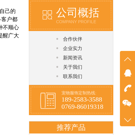
公司概括
自己的
多客户都
COMPANY PROFILE
种不顺心
提醒广大
合作伙伴
企业实力
新闻资讯
关于我们
联系我们
在线
点我
宠物服饰定制热线:
189-2583-3588
在
0769-86019318
咨询
推荐产品
0769
客服