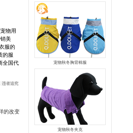
4585
,宠物用
远销美
物衣服的
质的服
商全国代
宠物秋冬胸背棉服
，违者追究
样的改变
宠物秋冬夹克