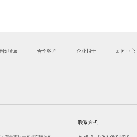
宠物服饰
合作客户
企业相册
新闻中心
：
联系方式：
称：东莞市琪美实业有限公司
传 真：0769-86019328