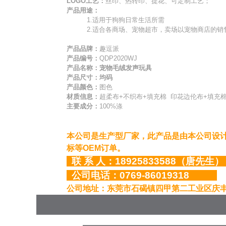
LOGO工艺：
丝印、热转印、提花、可定制工艺；
产品用途：
1.适用于狗狗日常生活所需
2.适合各商场、宠物超市，卖场以宠物商店的销
产品品牌：
趣逗派
产品编号：
QDP2020WJ
产品名称：
宠物毛绒发声玩具
产品尺寸：均码
产品颜色：
图色
材质信息：
超柔布+不织布+填充棉 印花边伦布+填充
主要成分：
100%涤
本公司是生产型厂家，此产品是由本公司设
标等OEM订单
。
联 系 人：18925833588（
唐先生
公司电话：0769-86019318
公司地址：东莞市石碣镇四甲第二工业区庆丰