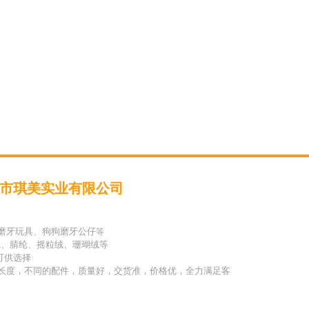
市琪美实业有限公司
磨牙玩具、狗狗磨牙公仔
等
线、腈纶、摇粒绒、珊瑚绒等
可供选择
长度，不同的配件，质量好，交货准，价格优，全力满足客