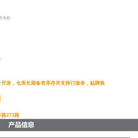
售专柜
棉
计开发，仓库长期备有库存并支持订做单，贴牌换
）
路273路