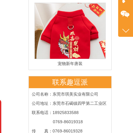
在
咨询
0769
客服
4585
宠物新年唐装
联系趣逗派
公司名称：东莞市琪美实业有限公司
公司地址：东莞市石碣镇四甲第二工业区
联系电话：18925833588
0769-86019318
传 真
：
0769-86019328