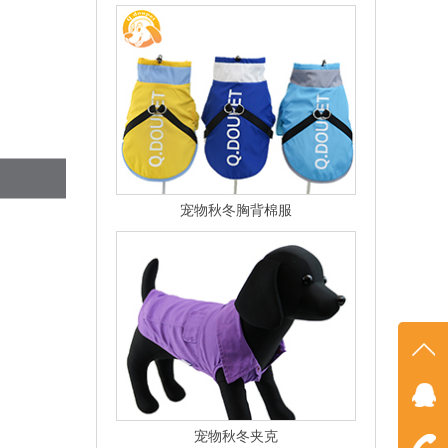
宠物秋冬胸背棉服
在线
宠物秋冬夹克
点我