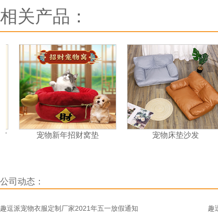
相关产品：
宠物新年招财窝垫
宠物床垫沙发
公司动态：
趣逗派宠物衣服定制厂家2021年五一放假通知
趣