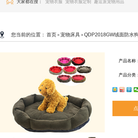
大家都在搜：
宠物衣服
宠物衣服定制
趣逗派宠物用品
您当前的位置：
首页
宠物床具
QDP2018GW绒面防水
>
>
产品名称
产品分类